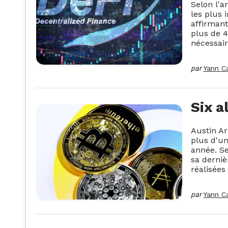
Selon l'a
les plus 
affirmant
plus de 4
nécessai
par
Yann C
Six a
Austin Ar
plus d'un
année. Se
sa derniè
réalisées
par
Yann C