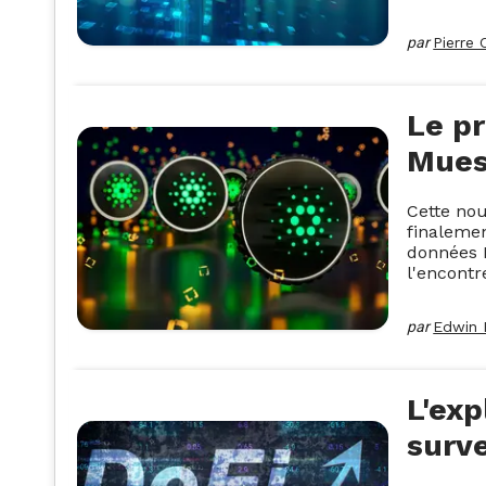
par
Pierre 
Le pr
Mues
Cette no
finalemen
données D
l'encontr
par
Edwin 
L'exp
surve