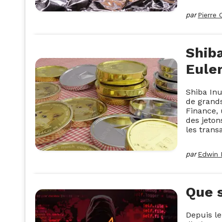
par
Pierre 
Shiba
Eule
Shiba Inu
de grands
Finance, 
des jeton
les trans
par
Edwin 
Que s
Depuis le