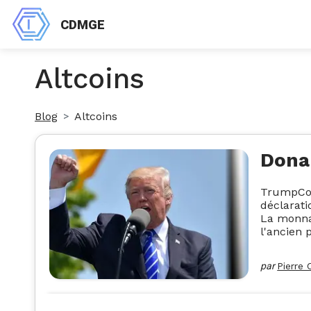
CDMGE
Altcoins
Blog
Altcoins
Dona
TrumpCoin
déclarati
La monna
l'ancien 
par
Pierre 