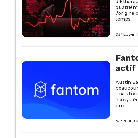
d'Ethere
quatrième
l'origine
temps
par
Edwin 
Fanto
actif
Austin Ba
beaucoup 
une strat
écosystèm
prix
par
Yann C