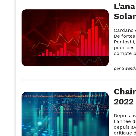
L'an
Solan
Cardano e
De fortes
Pentoshi,
pour ces 
compte p
par
Gwendol
Chai
2022
Depuis av
l'année d
depuis av
critique 