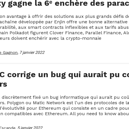
ty gagne la 6ᵉ enchère des para
on avantage à offrir des solutions aux plus grands défis de
achaîne développée par Enjin offre une bonne alternative
érabilité, aux smart contracts inflexibles et aux tarifs ab
ain Polkadot figurent Clover Finance, Parallel Finance, Al
eurs doivent enchérir avec la crypto-monnaie
ne Gagnon
,
7 janvier 2022
 corrige un bug qui aurait pu c
rs
 discrètement fixé un bug informatique qui aurait pu coût
urs. Polygon ou Matic Network est l'un des protocoles de 
d'évolutivité pour Ethereum qui consiste en un cadre pou
in compatibles avec Ethereum. All you need to know abou
Escande
,
5 janvier 2022