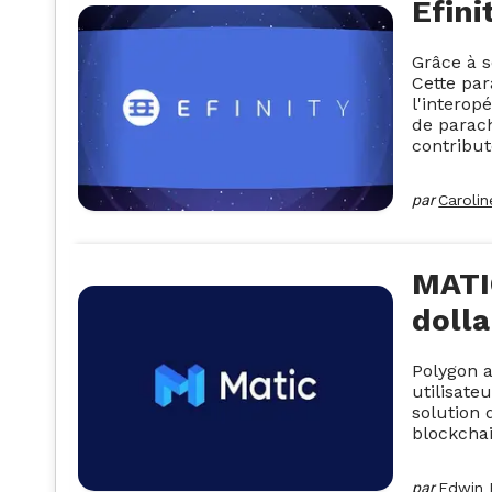
Efini
Grâce à s
Cette par
l'interop
de parach
contribut
par
Caroli
MATIC
dolla
Polygon a
utilisate
solution 
blockcha
par
Edwin 