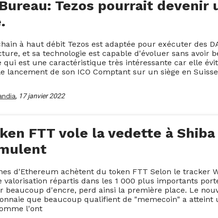
Bureau: Tezos pourrait devenir
.
hain à haut débit Tezos est adaptée pour exécuter des D
cture, et sa technologie est capable d'évoluer sans avoir 
 qui est une caractéristique très intéressante car elle évi
le lancement de son ICO Comptant sur un siège en Suisse,
andia
,
17 janvier 2022
ken FTT vole la vedette à Shiba 
mulent
nes d'Ethereum achètent du token FTT Selon le tracker Wha
e valorisation répartis dans les 1 000 plus importants port
er beaucoup d'encre, perd ainsi la première place. Le nou
nnaie que beaucoup qualifient de "memecoin" a atteint un
comme l'ont