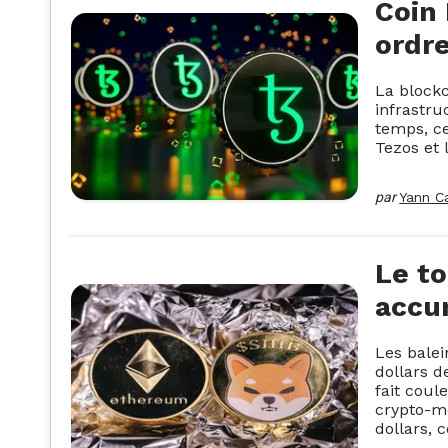
Coin 
ordre
La blockc
infrastru
temps, ce
Tezos et 
par
Yann C
Le to
accu
Les balei
dollars d
fait coul
crypto-mo
dollars, 