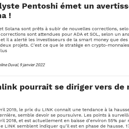
alyste Pentoshi émet un avertis
a !
t Solana sont prêts à subir de nouvelles corrections, sel
 corrections sont attendues pour ADA et SOL, selon un an
 et il a alerté les investisseurs de la smart money que de
deux projets. C'est ce que le stratège en crypto-monnaie
lus
ine Duval
,
9 janvier 2022
nlink pourrait se diriger vers 
ril 2019, le prix du LINK connait une tendance à la hausse
ernière, semble devoir se poursuivre. Les points à surveil
ril 2018, et est actuellement en baisse d'environ 55% pa
de LINK semblent indiquer qu'il est en phase de hausse. 17