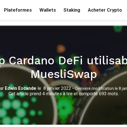
Plateformes
Wallets
Staking
Acheter Crypto
 Cardano DeFi utilisabl
MuesliSwap
ar
Edwin Escande
le
8 janvier 2022
–
Dernière modification le
8 ja
Cet article prend 4 minutes à lire et comporte 693 mots.