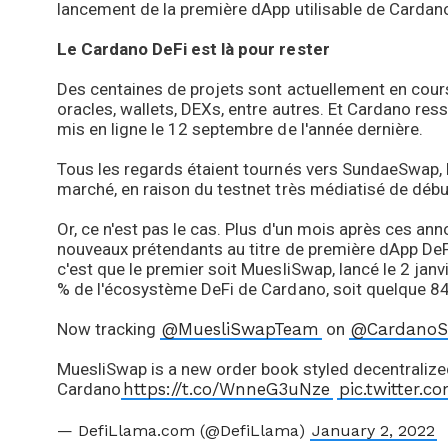
lancement de la première dApp utilisable de Cardan
Le Cardano DeFi est là pour rester
Des centaines de projets sont actuellement en cours
oracles, wallets, DEXs, entre autres. Et Cardano res
mis en ligne le 12 septembre de l'année dernière.
Tous les regards étaient tournés vers SundaeSwap, l
marché, en raison du testnet très médiatisé de déb
Or, ce n'est pas le cas. Plus d'un mois après ces an
nouveaux prétendants au titre de première dApp DeFi
c'est que le premier soit MuesliSwap, lancé le 2 jan
% de l'écosystème DeFi de Cardano, soit quelque 84
Now tracking
@MuesliSwapTeam
on
@CardanoSt
MuesliSwap is a new order book styled decentraliz
Cardano
https://t.co/WnneG3uNze
pic.twitter.
— DefiLlama.com (@DefiLlama)
January 2, 2022