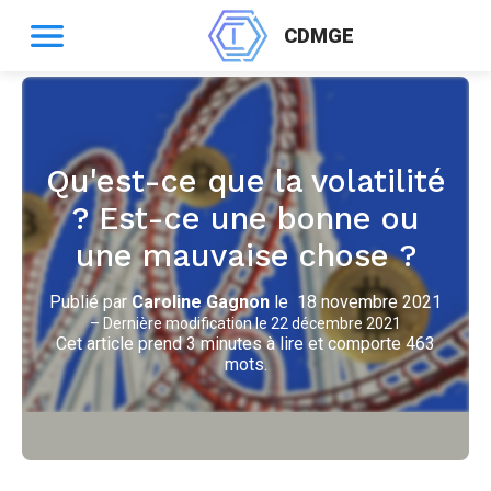
CDMGE
Qu'est-ce que la volatilité
? Est-ce une bonne ou
une mauvaise chose ?
Publié par
Caroline Gagnon
le
18 novembre 2021
–
Dernière modification le
22 décembre 2021
Cet article prend 3 minutes à lire et comporte 463
mots.